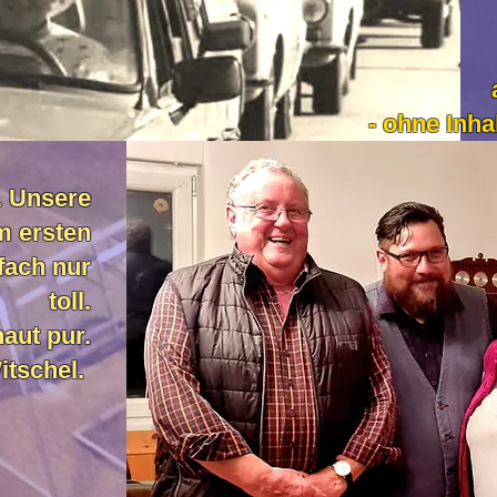
- ohne Inha
. Unsere
m ersten
fach nur
toll.
aut pur.
itschel.