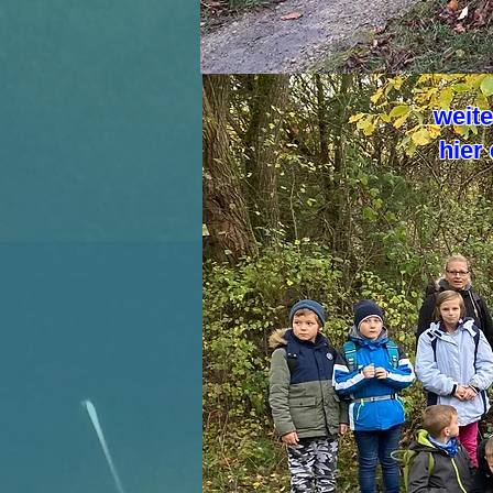
weite
hier