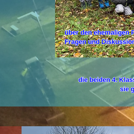
über den ehemaligen P
Fragen und Diskussion
die beiden 4. Kla
sie 