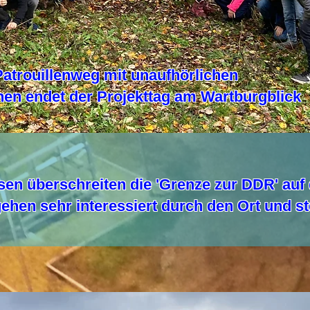
atrouillenweg mit unaufhörlichen
en endet der Projekttag am Wartburgblick
ssen überschreiten die 'Grenze zur DDR' auf
gehen sehr interessiert durch den Ort und s