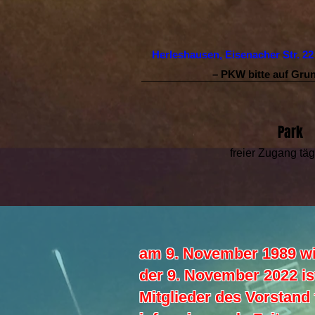
Herleshausen, Eisenacher Str. 2
– PKW bitte auf Grun
Park
freier Zugang täg
am 9. November 1989 wir
der 9. November 2022 is
Mitglieder des Vorstand 