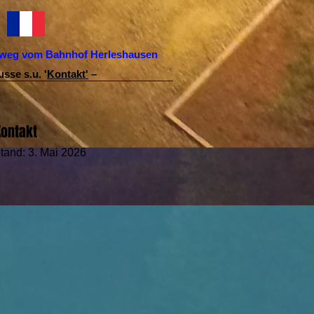
Fußweg vom Bahnhof Herleshausen
sse s.u. '
Kontakt'
–
Kontakt
Stand: 3. Mai 2026