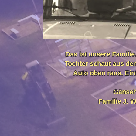
Das ist unsere Familie
Tochter schaut aus de
Auto oben raus. Ein
Gänseh
Familie J. W