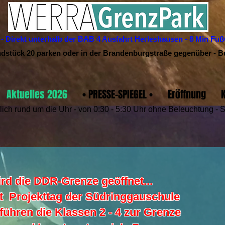
2 - Direkt unterhalb der BAB 4 Ausfahrt Herleshausen - 8 Min 
dstück 20 parken oder in der Brandenburgstraße gegenüber - Bu
Aktuelles 2026
• PRESSE-SPIEGEL •
Eröffnung
lich rund um die Uhr - von 0:30 - 5:30 Uhr ohne Beleuchtung - 
d die DDR-Grenze geöffnet...
t Projekttag der Südringgauschule
führen die Klassen 2 - 4 zur Grenze