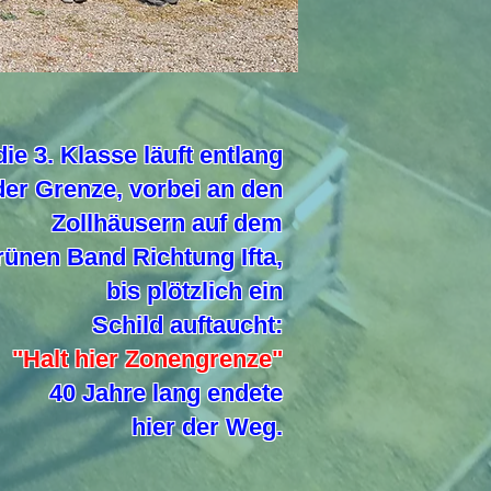
die 3. Klasse läuft entlang
der Grenze, vorbei an den
Zollhäusern auf dem
ünen Band Richtung Ifta,
bis plötzlich ein
Schild auftaucht:
"Halt hier Zonengrenze"
40 Jahre lang endete
hier der Weg.