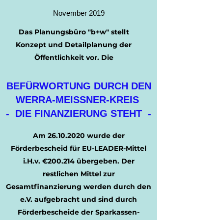
November 2019
Das Planungsbüro "
b+w
" stellt
Konzept und Detailplanung der
Öffentlichkeit vor. Die
Gemeindevertretung beschließt die
Trägerschaft der Gemeinde für den
BEFÜRWORTUNG DURCH DEN
Grenzpark.
WERRA-MEISSNER-KREIS
Zur Steuerung wird eine
- DIE FINANZIERUNG STEHT -
verantwortliche Kommission nach
§
72 HGO gebildet.
Am
26.10.2020
wurde der
Förderbescheid für EU-LEADER-Mittel
i.H.v. €200.214 übergeben. Der
restlichen Mittel zur
Gesamtfinanzierung werden durch den
e.V. aufgebracht und sind durch
Förderbescheide der Sparkassen-