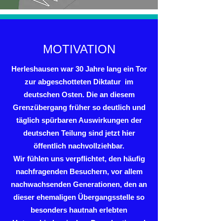
MOTIVATION
Herleshausen war 30 Jahre lang ein Tor
zur abgeschotteten Diktatur im
deutschen Osten. Die an diesem
Grenzübergang früher so deutlich und
täglich spürbaren Auswirkungen der
deutschen Teilung sind jetzt hier
öffentlich nachvollziehbar.
Wir fühlen uns verpflichtet, den häufig
nachfragenden Besuchern, vor allem
nachwachsenden Generationen, den an
dieser ehemaligen Übergangsstelle so
besonders hautnah erlebten