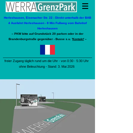
Herleshausen, Eisenacher Str. 22 - Direkt unterhalb der BAB
4 Ausfahrt Herleshausen - 8 Min Fußweg vom Bahnhof
Herleshausen
– PKW bitte auf Grundstück 20 parken oder in der
Brandenburgstraße gegenüber - Busse s.u. '
Kontakt'
–
freier Zugang täglich rund um die Uhr - von 0:30 - 5:30 Uhr
ohne Beleuchtung - Stand: 3. Mai 2026